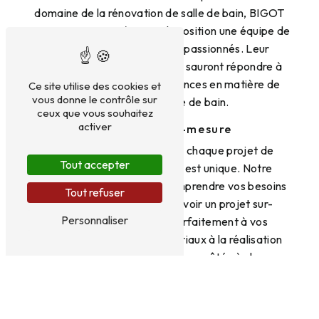
domaine de la rénovation de salle de bain, BIGOT
ENTREPRISE met à votre disposition une équipe de
professionnels qualifiés et passionnés. Leur
expertise et leur savoir-faire sauront répondre à
toutes vos attentes et exigences en matière de
Ce site utilise des cookies et
vous donne le contrôle sur
rénovation de salle de bain.
ceux que vous souhaitez
activer
Des projets sur-mesure
Chez BIGOT ENTREPRISE, chaque projet de
Tout accepter
rénovation de salle de bain est unique. Notre
équipe prend le temps de comprendre vos besoins
Tout refuser
et vos envies afin de concevoir un projet sur-
Personnaliser
mesure qui correspond parfaitement à vos
attentes. Du choix des matériaux à la réalisation
des travaux, nous sommes à vos côtés à chaque
étape de votre projet.
Qualité et satisfaction client