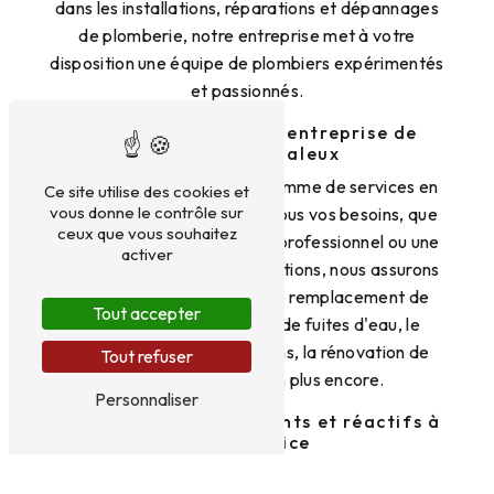
dans les installations, réparations et dépannages
de plomberie, notre entreprise met à votre
disposition une équipe de plombiers expérimentés
et passionnés.
Les services de notre entreprise de
plomberie à Saleux
Nous proposons une large gamme de services en
Ce site utilise des cookies et
vous donne le contrôle sur
plomberie pour répondre à tous vos besoins, que
ceux que vous souhaitez
vous soyez un particulier, un professionnel ou une
activer
collectivité. Parmi nos prestations, nous assurons
l'installation de sanitaires, le remplacement de
Tout accepter
robinetterie, la réparation de fuites d'eau, le
débouchage de canalisations, la rénovation de
Tout refuser
salles de bains, et bien plus encore.
Personnaliser
Des plombiers compétents et réactifs à
votre service
Chez BIGOT ENTREPRISE, la satisfaction de nos