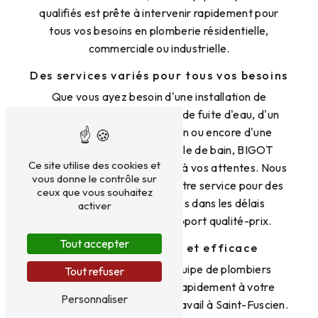
qualifiés est prête à intervenir rapidement pour
tous vos besoins en plomberie résidentielle,
commerciale ou industrielle.
Des services variés pour tous vos besoins
Que vous ayez besoin d'une installation de
plomberie, d'une réparation de fuite d'eau, d'un
débouchage de canalisation ou encore d'une
rénovation complète de salle de bain, BIGOT
Ce site utilise des cookies et
ENTREPRISE saura répondre à vos attentes. Nous
vous donne le contrôle sur
mettons notre expertise à votre service pour des
ceux que vous souhaitez
travaux de qualité, réalisés dans les délais
activer
convenus et au meilleur rapport qualité-prix.
Tout accepter
Intervention rapide et efficace
En cas d'urgence, notre équipe de plombiers
Tout refuser
professionnels se déplace rapidement à votre
Personnaliser
domicile ou sur votre lieu de travail à Saint-Fuscien.